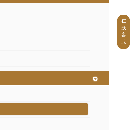
在
线
客
服