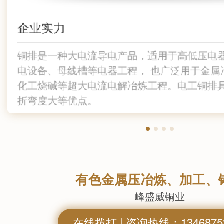
企业实力
03
02
03
03
01
铜排是一种大电流导电产品，适用于高低压电
经营范围包括一般项目：有色金属压延加工；
我公司拥有强大的售前技术咨询实力，竭诚为
铜排是一种大电流导电产品，适用于高低压电
制定完整的服务体系，售前、售中、售后全
制定完整的服务体系，售前、售中、售后全
电设备、母线槽等电器工程， 也广泛用于金属
接，节省时间 在线客服；及时响应每位客户
用有色金属冶炼；贵金属冶炼； 有色金属铸
际应用中的各类问题； 携公司全体员工热忱
接，节省时间 在线客服；及时响应每位客户
电设备、母线槽等电器工程， 也广泛用于金
化工烧碱等超大电流电解冶炼工程。电工铜排具
备制造；机械电气设备制造有色金属铸造；配
化工烧碱等超大电流电解冶炼工程。电工铜排
内制定解决
内制定解决
公司莅临
折弯度大等优点。
造；机
有色金属压冶炼、加工、
峰盛威铜业
在线拨打 | 咨询热线：1346875