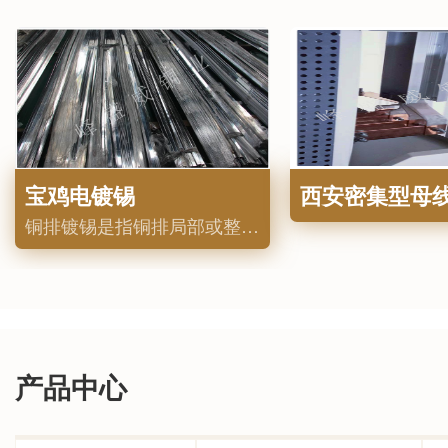
宝鸡电镀锡
铜排镀锡是指铜排局部或整体镀锡,无需加温,无需电镀槽,工艺简单,易操作,操作非常方便，正、负换向开关设在前面板，上、下拨动开关，即快速实现换向。体现的.大优点是节电(效率90%)、节时(时间只需原整流...
产品中心