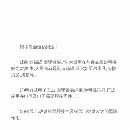
铜排表面镀锡用途：
(1)制造锡罐:因锡镀层..性,大量用在与食品及饮料接
触之对象,中.大用途就是制造锡罐,其它如厨房用具,食物
刀叉,烤箱等。
(2)电器及电子工业:因锡容易焊接,导电性良好,广泛
应用在电器及电子需要焊接零件上。
(3)铜线上:改善铜线焊接性及铜线与绝缘皮之间壁障
作用。